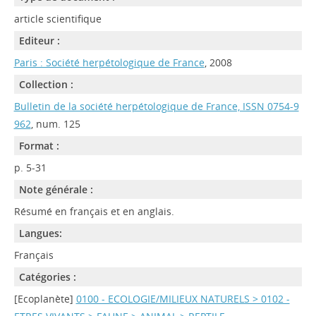
article scientifique
Editeur :
Paris : Société herpétologique de France
, 2008
Collection :
Bulletin de la société herpétologique de France, ISSN 0754-9
962
, num. 125
Format :
p. 5-31
Note générale :
Résumé en français et en anglais.
Langues:
Français
Catégories :
[Ecoplanète]
0100 - ECOLOGIE/MILIEUX NATURELS > 0102 -