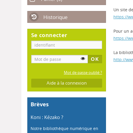
Un site d
Historique
https://w
Pour un a
Se connecter
https://w
La biblio
http://ww
Mot de passe oublié ?
Aide à la connexion
Brèves
Koni : Kézako ?
Notre bibliothèque numérique en