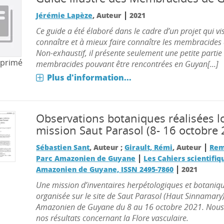
|
Jérémie Lapèze
, Auteur
2021
Ce guide a été élaboré dans le cadre d’un projet qui v
connaître et à mieux faire connaître les membracides
Non-exhaustif, il présente seulement une petite partie
mprimé
membracides pouvant être rencontrées en Guyan[...]
Plus d'information...
Observations botaniques réalisées lo
mission Saut Parasol (8- 16 octobre
|
Sébastien Sant
, Auteur ;
Girault, Rémi
, Auteur
Rem
|
Parc Amazonien de Guyane
Les Cahiers scientifiq
|
Amazonien de Guyane, ISSN 2495-7860
2021
Une mission d’inventaires herpétologiques et botaniqu
organisée sur le site de Saut Parasol (Haut Sinnamary)
Amazonien de Guyane du 8 au 16 octobre 2021. Nous 
nos résultats concernant la Flore vasculaire.