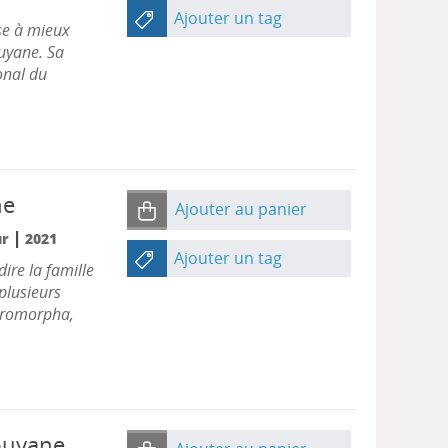
Ajouter un tag
ise à mieux
Guyane. Sa
ional du
ne
Ajouter au panier
|
ur
2021
Ajouter un tag
dire la famille
plusieurs
goromorpha,
Guyane