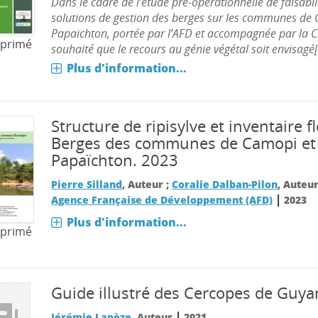
Dans le cadre de l’étude pré-opérationnelle de faisabil
solutions de gestion des berges sur les communes de
Papaïchton, portée par l’AFD et accompagnée par la CIC
mprimé
souhaité que le recours au génie végétal soit envisagé[.
Plus d'information...
Structure de ripisylve et inventaire fl
Berges des communes de Camopi et
Papaïchton. 2023
Pierre Silland
, Auteur ;
Coralie Dalban-Pilon
, Auteu
|
Agence Française de Développement (AFD)
2023
Plus d'information...
mprimé
Guide illustré des Cercopes de Guya
|
Jérémie Lapèze
, Auteur
2021