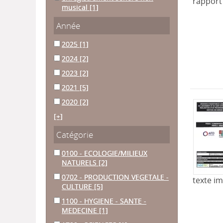
rapport
musical
[1]
Année
2025
[1]
2024
[2]
2023
[2]
2021
[5]
2020
[2]
[+]
Catégorie
0100 - ECOLOGIE/MILIEUX
NATURELS
[2]
0702 - PRODUCTION VEGETALE -
texte i
CULTURE
[5]
1100 - HYGIENE - SANTE -
MEDECINE
[1]