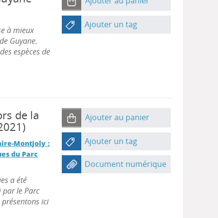
Ajouter au panier
Ajouter un tag
ise à mieux
 de Guyane.
 des espèces de
rs de la
Ajouter au panier
 2021)
Ajouter un tag
ire-Montjoly :
ues du Parc
Document numérique
es a été
 par le Parc
présentons ici