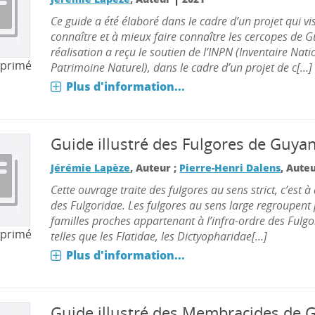
Ce guide a été élaboré dans le cadre d’un projet qui v
connaître et à mieux faire connaître les cercopes de 
réalisation a reçu le soutien de l’INPN (Inventaire Nat
mprimé
Patrimoine Naturel), dans le cadre d’un projet de c[...]
Plus d'information...
Guide illustré des Fulgores de Guya
Jérémie Lapèze
, Auteur ;
Pierre-Henri Dalens
, Aute
Cette ouvrage traite des fulgores au sens strict, c’est à 
des Fulgoridae. Les fulgores au sens large regroupent 
familles proches appartenant à l’infra-ordre des Ful
mprimé
telles que les Flatidae, les Dictyopharidae[...]
Plus d'information...
Guide illustré des Membracides de 