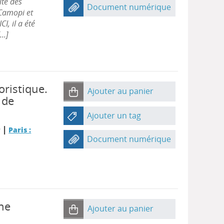
ité des
Document numérique
 Camopi et
I, il a été
..]
oristique.
Ajouter au panier
 de
Ajouter un tag
|
r
Paris :
Document numérique
ne
Ajouter au panier