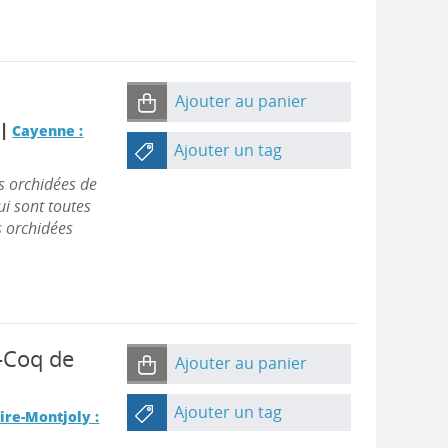
Ajouter au panier
|
r
Cayenne :
Ajouter un tag
s orchidées de
ui sont toutes
es orchidées
-Coq de
Ajouter au panier
Ajouter un tag
re-Montjoly :