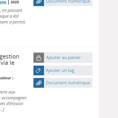
Document numérique
|
yane
2025
, en passant
nique a été
naire a permis
 gestion
Ajouter au panier
via le
Ajouter un tag
Auteur ;
Document numérique
ierie aux
es accompagner
nes d’érosion
..]