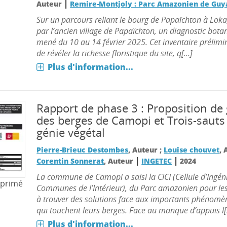
|
Auteur
Remire-Montjoly : Parc Amazonien de Gu
Sur un parcours reliant le bourg de Papaïchton à Loka
par l’ancien village de Papaïchton, un diagnostic bota
mené du 10 au 14 février 2025. Cet inventaire prélimi
de révéler la richesse floristique du site, q[...]
Plus d'information...
Rapport de phase 3 : Proposition de
des berges de Camopi et Trois-sauts 
génie végétal
Pierre-Brieuc Destombes
, Auteur ;
Louise chouvet
, 
|
|
Corentin Sonnerat
, Auteur
INGETEC
2024
La commune de Camopi a saisi la CICI (Cellule d’Ingén
mprimé
Communes de l’Intérieur), du Parc amazonien pour l
à trouver des solutions face aux importants phénomè
qui touchent leurs berges. Face au manque d’appuis l[.
Plus d'information...