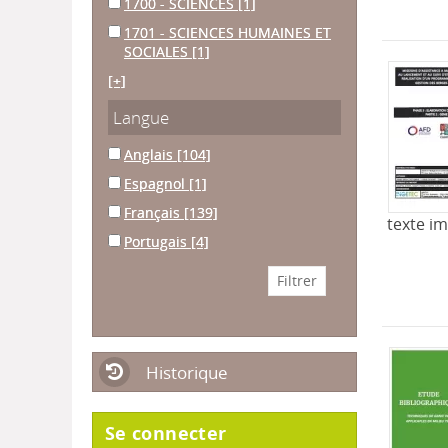
1700 - SCIENCES
[1]
1701 - SCIENCES HUMAINES ET
SOCIALES
[1]
[+]
Langue
Anglais
[104]
Espagnol
[1]
Français
[139]
texte i
Portugais
[4]
Historique
Se connecter