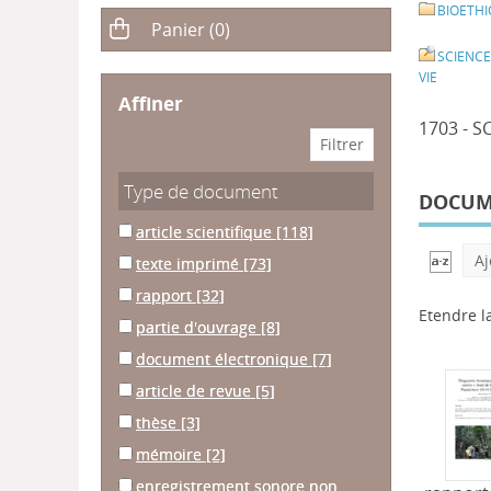
BIOETH
SCIENCE
VIE
affiner
1703 - S
Type de document
DOCUME
article scientifique
[118]
Aj
texte imprimé
[73]
rapport
[32]
Etendre l
partie d'ouvrage
[8]
document électronique
[7]
article de revue
[5]
thèse
[3]
mémoire
[2]
enregistrement sonore non