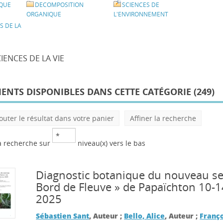
IQUE
DECOMPOSITION
SCIENCES DE
ORGANIQUE
L'ENVIRONNEMENT
S DE LA
CIENCES DE LA VIE
NTS DISPONIBLES DANS CETTE CATÉGORIE (
249
)
outer le résultat dans votre panier
Affiner la recherche
a recherche sur
niveau(x) vers le bas
Diagnostic botanique du nouveau se
Bord de Fleuve » de Papaïchton 10-14
2025
Sébastien Sant
, Auteur ;
Bello, Alice
, Auteur ;
Franço