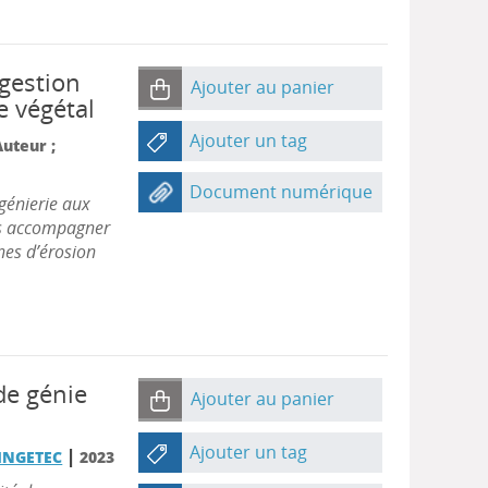
 gestion
Ajouter au panier
e végétal
Ajouter un tag
Auteur ;
Document numérique
génierie aux
es accompagner
nes d’érosion
de génie
Ajouter au panier
l
Ajouter un tag
|
INGETEC
2023