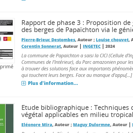
Rapport de phase 3 : Proposition de
des berges de Papaïchton via le géni
Pierre-Brieuc Destombes
, Auteur ;
Louise chouvet
, 
|
|
Corentin Sonnerat
, Auteur
INGETEC
2024
La commune de Papaïchton a saisi la CICI (Cellule d’In
Communes de l’Intérieur), du Parc amazonien pour l
mprimé
à trouver des solutions face aux importants phénomè
qui touchent leurs berges. Face au manque d’appu[...]
Plus d'information...
Etude bibliographique : Techniques 
végétal applicables en milieu tropica
|
Eléonore Mira
, Auteur ;
Maguy Dulormne
, Auteur