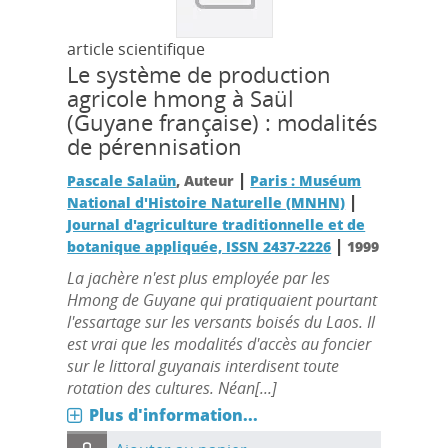
article scientifique
Le système de production
agricole hmong à Saül
(Guyane française) : modalités
de pérennisation
|
Pascale Salaün
, Auteur
Paris : Muséum
|
National d'Histoire Naturelle (MNHN)
Journal d'agriculture traditionnelle et de
|
botanique appliquée, ISSN 2437-2226
1999
La jachère n'est plus employée par les
Hmong de Guyane qui pratiquaient pourtant
l'essartage sur les versants boisés du Laos. Il
est vrai que les modalités d'accès au foncier
sur le littoral guyanais interdisent toute
rotation des cultures. Néan[...]
Plus d'information...