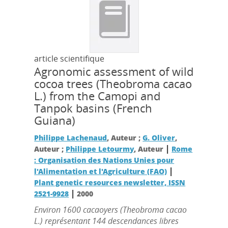
article scientifique
Agronomic assessment of wild
cocoa trees (Theobroma cacao
L.) from the Camopi and
Tanpok basins (French
Guiana)
Philippe Lachenaud
, Auteur ;
G. Oliver
,
|
Auteur ;
Philippe Letourmy
, Auteur
Rome
: Organisation des Nations Unies pour
|
l'Alimentation et l'Agriculture (FAO)
Plant genetic resources newsletter, ISSN
|
2521-9928
2000
Environ 1600 cacaoyers (Theobroma cacao
L.) représentant 144 descendances libres