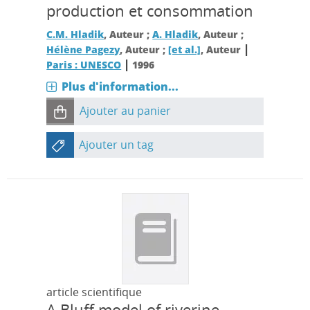
production et consommation
C.M. Hladik
, Auteur ;
A. Hladik
, Auteur ;
|
Hélène Pagezy
, Auteur ;
[et al.]
, Auteur
|
Paris : UNESCO
1996
Plus d'information...
Ajouter au panier
Ajouter un tag
article scientifique
A Bluff model of riverine