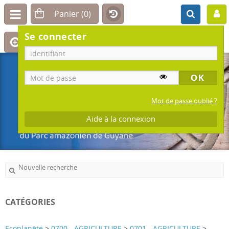
Se connecter
Mot de passe oublié ?
Aide à la connexion
Nouvelle recherche
CATÉGORIES
Ecoplanète
>
0700 - AGRICULTURE
>
0701 - AGRICULTURE
>