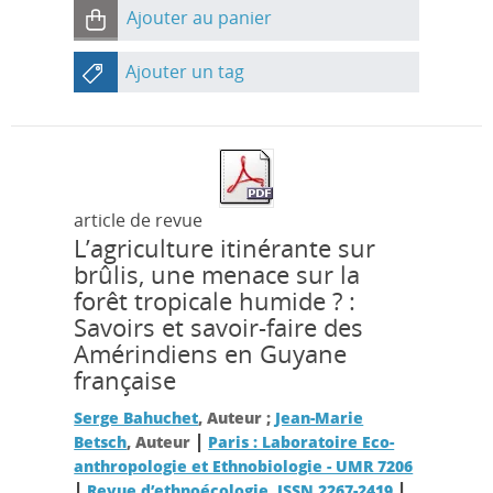
Ajouter au panier
Ajouter un tag
article de revue
L’agriculture itinérante sur
brûlis, une menace sur la
forêt tropicale humide ? :
Savoirs et savoir-faire des
Amérindiens en Guyane
française
Serge Bahuchet
, Auteur ;
Jean-Marie
|
Betsch
, Auteur
Paris : Laboratoire Eco-
anthropologie et Ethnobiologie - UMR 7206
|
|
Revue d’ethnoécologie, ISSN 2267-2419