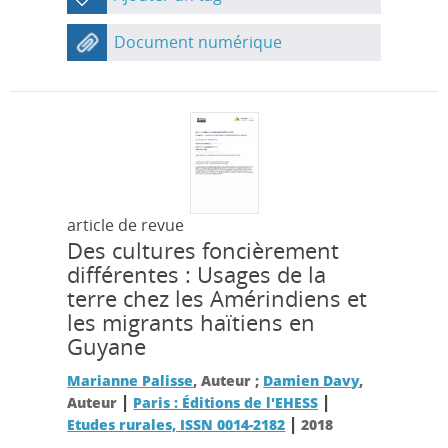
Document numérique
article de revue
Des cultures foncièrement
différentes : Usages de la
terre chez les Amérindiens et
les migrants haïtiens en
Guyane
Marianne Palisse
, Auteur ;
Damien Davy
,
|
|
Auteur
Paris : Éditions de l'EHESS
|
Etudes rurales, ISSN 0014-2182
2018