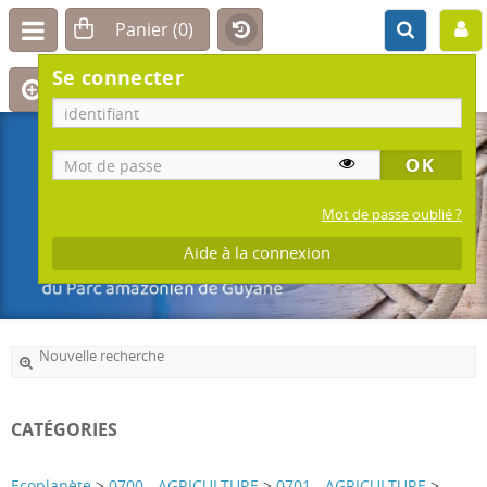
Se connecter
Mot de passe oublié ?
Aide à la connexion
Nouvelle recherche
CATÉGORIES
Ecoplanète
>
0700 - AGRICULTURE
>
0701 - AGRICULTURE
>