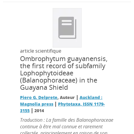
article scientifique
Ombrophytum guayanensis,
the first record of subfamily
Lophophytoideae
(Balanophoraceae) in the
Guayana Shield
|
Piero G. Delprete
, Auteur
Auckland :
|
Magnolia press
Phytotaxa, ISSN 1179-
|
3155
2014
Traduction : La famille des Balanophoraceae
continue à être mal connue et rarement
collectée, principalement en raison de son