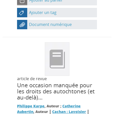
Ajouter au panier
Ajouter un tag
Document numérique
article de revue
Une occasion manquée pour
les droits des autochtones (et
au-delà)…
Philippe Karpe
, Auteur ;
Catherine
|
|
Aubertin
, Auteur
Cachan : Lavoisier