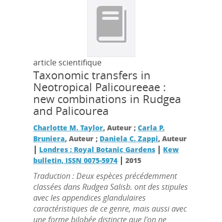
article scientifique
Taxonomic transfers in
Neotropical Palicoureeae :
new combinations in Rudgea
and Palicourea
Charlotte M. Taylor
, Auteur ;
Carla P.
Bruniera
, Auteur ;
Daniela C. Zappi
, Auteur
|
|
Londres : Royal Botanic Gardens
Kew
|
bulletin, ISSN 0075-5974
2015
Traduction : Deux espèces précédemment
classées dans Rudgea Salisb. ont des stipules
avec les appendices glandulaires
caractéristiques de ce genre, mais aussi avec
une forme bilobée distincte que l'on ne