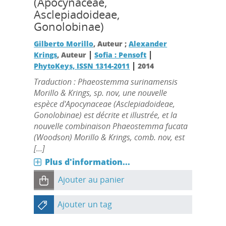
(Apocynaceae,
Asclepiadoideae,
Gonolobinae)
Gilberto Morillo
, Auteur ;
Alexander
|
|
Krings
, Auteur
Sofia : Pensoft
|
PhytoKeys, ISSN 1314-2011
2014
Traduction : Phaeostemma surinamensis
Morillo & Krings, sp. nov, une nouvelle
espèce d'Apocynaceae (Asclepiadoideae,
Gonolobinae) est décrite et illustrée, et la
nouvelle combinaison Phaeostemma fucata
(Woodson) Morillo & Krings, comb. nov, est
[...]
Plus d'information...
Ajouter au panier
Ajouter un tag