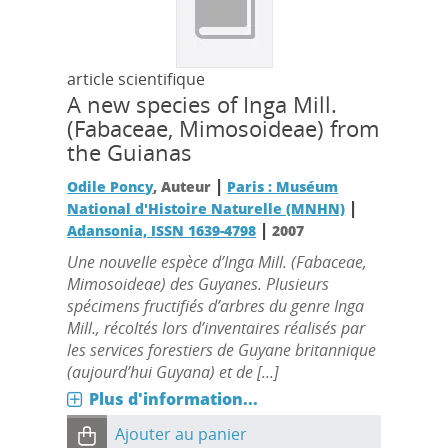
article scientifique
A new species of Inga Mill.
(Fabaceae, Mimosoideae) from
the Guianas
|
Odile Poncy
, Auteur
Paris : Muséum
|
National d'Histoire Naturelle (MNHN)
|
Adansonia, ISSN 1639-4798
2007
Une nouvelle espèce d’Inga Mill. (Fabaceae,
Mimosoideae) des Guyanes. Plusieurs
spécimens fructifiés d’arbres du genre Inga
Mill., récoltés lors d’inventaires réalisés par
les services forestiers de Guyane britannique
(aujourd’hui Guyana) et de [...]
Plus d'information...
Ajouter au panier