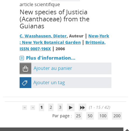
article scientifique
New species of Justicia
(Acanthaceae) from the
Guianas
|
C. Wasshausen, Dieter
, Auteur
New-York
|
: New York Botanical Garden
Brittonia,
|
ISSN 0007-196X
2006
Plus d'information...
Ajouter au panier
Ajouter un tag
1
2
3
(1 - 15 / 42)
Par page :
25
50
100
200