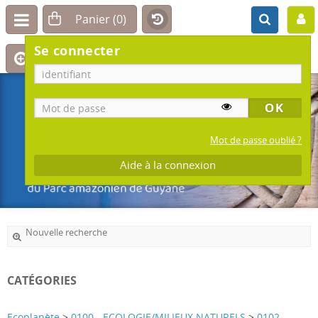
Se connecter
Mot de passe oublié ?
Aide à la connexion
Nouvelle recherche
CATÉGORIES
Ecoplanète
>
0100 - ECOLOGIE/MILIEUX NATURELS
>
0102 -