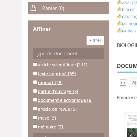
ANALYS
BIOLOGI
GENETI
MICROB
affiner
PARASIT
BIOLOGI
Type de document
article scientifique
[111]
DOCUME
texte imprimé
[65]
Aj
rapport
[28]
partie d'ouvrage
[8]
Etendre l
document électronique
[6]
article de revue
[5]
thèse
[3]
mémoire
[2]