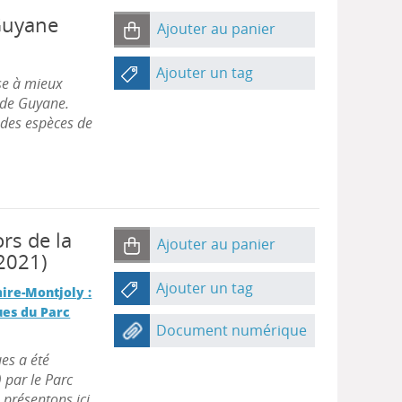
Guyane
Ajouter au panier
Ajouter un tag
ise à mieux
 de Guyane.
 des espèces de
rs de la
Ajouter au panier
 2021)
Ajouter un tag
ire-Montjoly :
ues du Parc
Document numérique
es a été
 par le Parc
présentons ici