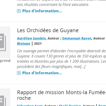
nos résultats concernant la Flore vasculaire.
Plus d'information...
Les Orchidées de Guyane
Aurélien Sambin
, Auteur ;
Emmanuel Ravet
, Auteu
|
Biotope
2021
Cet ouvrage permet d’aborder l’incroyable diversité de
Guyane. Il couvre 130 genres et plus de 350 espèces q
mprimé
traitées et illustrées par plus de 1 200 illustrations. L
possèdent des fleurs magnifiques, mai[...]
Plus d'information...
Rapport de mission Monts-la Fumée
roche
|
Sébastien Sant
, Auteur ;
Maël Quelen
, Auteur
Remi