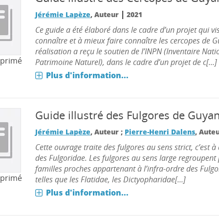
|
Jérémie Lapèze
, Auteur
2021
Ce guide a été élaboré dans le cadre d’un projet qui v
connaître et à mieux faire connaître les cercopes de 
réalisation a reçu le soutien de l’INPN (Inventaire Nat
mprimé
Patrimoine Naturel), dans le cadre d’un projet de c[...]
Plus d'information...
Guide illustré des Fulgores de Guya
Jérémie Lapèze
, Auteur ;
Pierre-Henri Dalens
, Aute
Cette ouvrage traite des fulgores au sens strict, c’est à 
des Fulgoridae. Les fulgores au sens large regroupent 
familles proches appartenant à l’infra-ordre des Ful
mprimé
telles que les Flatidae, les Dictyopharidae[...]
Plus d'information...