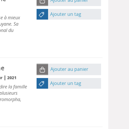
Ajouter au panier
Ajouter un tag
ise à mieux
Guyane. Sa
ional du
ne
Ajouter au panier
|
ur
2021
Ajouter un tag
dire la famille
plusieurs
goromorpha,