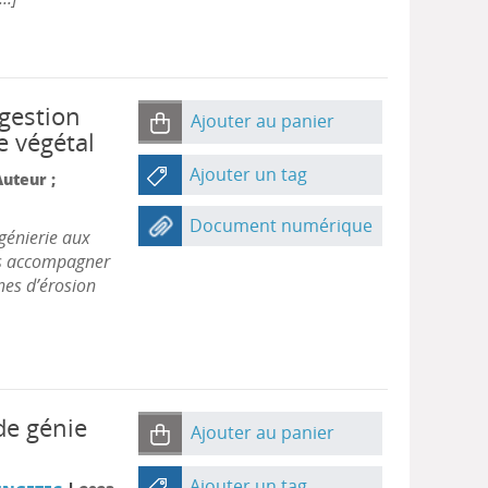
 gestion
Ajouter au panier
e végétal
Ajouter un tag
Auteur ;
Document numérique
génierie aux
es accompagner
nes d’érosion
de génie
Ajouter au panier
l
Ajouter un tag