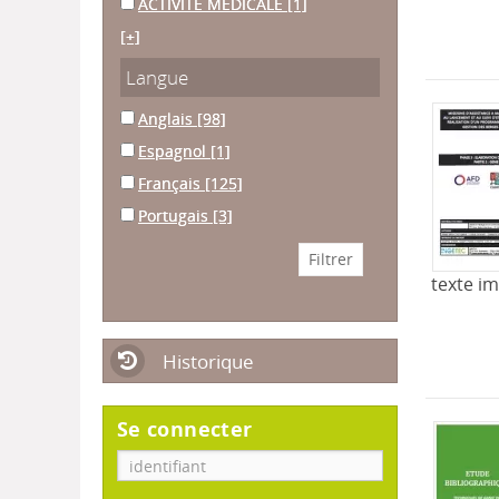
ACTIVITE MEDICALE
[1]
[+]
Langue
Anglais
[98]
Espagnol
[1]
Français
[125]
Portugais
[3]
texte i
Historique
Se connecter