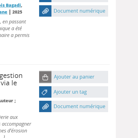
is Bagadi
,
Document numérique
|
yane
2025
, en passant
nique a été
naire a permis
 gestion
Ajouter au panier
via le
Ajouter un tag
Auteur ;
Document numérique
ierie aux
es accompagner
nes d’érosion
..]