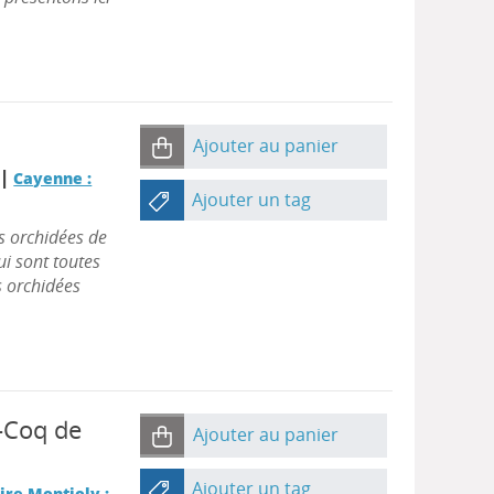
Ajouter au panier
|
r
Cayenne :
Ajouter un tag
s orchidées de
ui sont toutes
es orchidées
-Coq de
Ajouter au panier
Ajouter un tag
re-Montjoly :