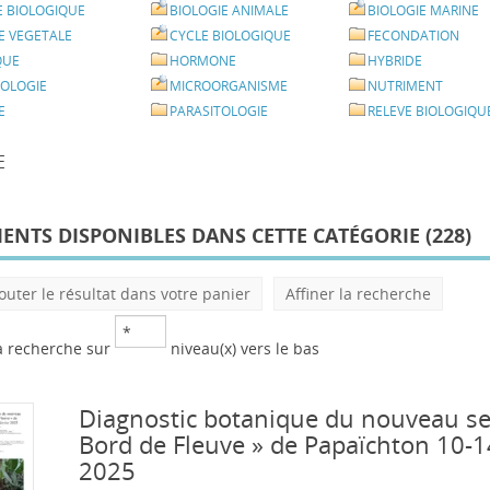
E BIOLOGIQUE
BIOLOGIE ANIMALE
BIOLOGIE MARINE
E VEGETALE
CYCLE BIOLOGIQUE
FECONDATION
QUE
HORMONE
HYBRIDE
IOLOGIE
MICROORGANISME
NUTRIMENT
E
PARASITOLOGIE
RELEVE BIOLOGIQU
E
NTS DISPONIBLES DANS CETTE CATÉGORIE (
228
)
outer le résultat dans votre panier
Affiner la recherche
a recherche sur
niveau(x) vers le bas
Diagnostic botanique du nouveau se
Bord de Fleuve » de Papaïchton 10-14
2025