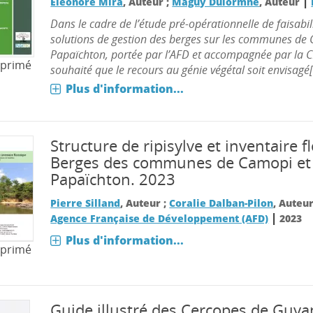
|
Eléonore Mira
, Auteur ;
Maguy Dulormne
, Auteur
Dans le cadre de l’étude pré-opérationnelle de faisabil
solutions de gestion des berges sur les communes de
Papaïchton, portée par l’AFD et accompagnée par la CIC
mprimé
souhaité que le recours au génie végétal soit envisagé[.
Plus d'information...
Structure de ripisylve et inventaire fl
Berges des communes de Camopi et
Papaïchton. 2023
Pierre Silland
, Auteur ;
Coralie Dalban-Pilon
, Auteu
|
Agence Française de Développement (AFD)
2023
Plus d'information...
mprimé
Guide illustré des Cercopes de Guya