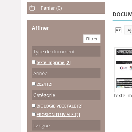
DOCUME
affiner
Aj
Type de document
texte imprimé
[2]
Année
2024
[2]
Catégorie
texte i
BIOLOGIE VEGETALE
[2]
EROSION FLUVIALE
[2]
Langue