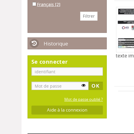
Français
[2]
Historique
texte i
Se connecter
Mot de passe oublié ?
Aide à la connexion