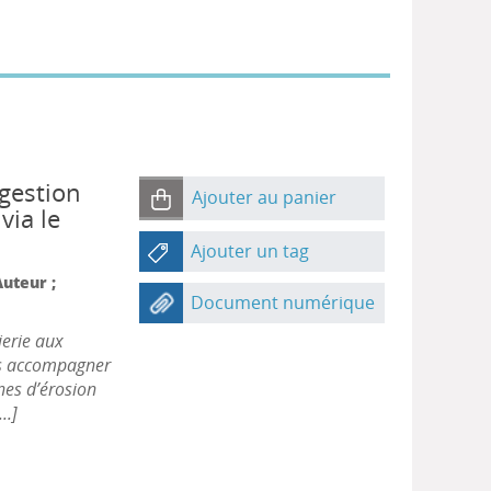
 gestion
Ajouter au panier
via le
Ajouter un tag
Auteur ;
Document numérique
ierie aux
es accompagner
nes d’érosion
..]