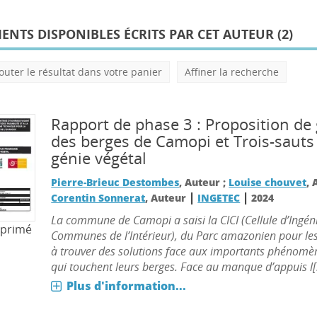
NTS DISPONIBLES ÉCRITS PAR CET AUTEUR (
2
)
outer le résultat dans votre panier
Affiner la recherche
Rapport de phase 3 : Proposition de
des berges de Camopi et Trois-sauts 
génie végétal
Pierre-Brieuc Destombes
, Auteur ;
Louise chouvet
, 
|
|
Corentin Sonnerat
, Auteur
INGETEC
2024
La commune de Camopi a saisi la CICI (Cellule d’Ingén
mprimé
Communes de l’Intérieur), du Parc amazonien pour l
à trouver des solutions face aux importants phénomè
qui touchent leurs berges. Face au manque d’appuis l[.
Plus d'information...