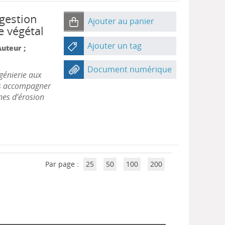
 gestion
Ajouter au panier
e végétal
Ajouter un tag
Auteur ;
Document numérique
génierie aux
es accompagner
nes d’érosion
Par page :
25
50
100
200