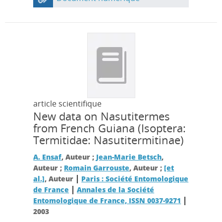
article scientifique
New data on Nasutitermes
from French Guiana (Isoptera:
Termitidae: Nasutitermitinae)
A. Ensaf
, Auteur ;
Jean-Marie Betsch
,
Auteur ;
Romain Garrouste
, Auteur ;
[et
|
al.]
, Auteur
Paris : Société Entomologique
|
de France
Annales de la Société
|
Entomologique de France, ISSN 0037-9271
2003