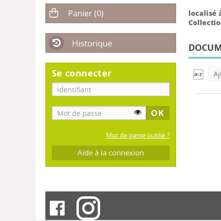
localisé à
Collectio
Historique
DOCUME
Se connecter
Aj
Mot de passe oublié ?
Aide à la connexion