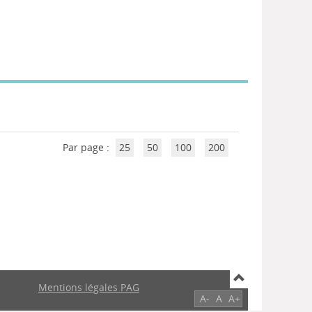
Par page :
25
50
100
200
Mentions légales PAG
A-
A
A+