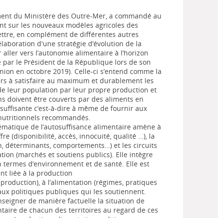
ement du Ministère des Outre-Mer, a commandé au
nt sur les nouveaux modèles agricoles des
ttre, en complément de différentes autres
l'élaboration d'une stratégie d’évolution de la
 aller vers l’autonomie alimentaire à l’horizon
 par le Président de la République lors de son
ion en octobre 2019). Celle-ci s’entend comme la
ers à satisfaire au maximum et durablement les
de leur population par leur propre production et
ns doivent être couverts par des aliments en
 suffisante c’est-à-dire à même de fournir aux
 nutritionnels recommandés.
lématique de l’autosuffisance alimentaire amène à
ffre (disponibilité, accès, innocuité, qualité …), la
 déterminants, comportements…) et les circuits
ation (marchés et soutiens publics). Elle intègre
 termes d’environnement et de santé. Elle est
t liée à la production
production), à l’alimentation (régimes, pratiques
ux politiques publiques qui les soutiennent.
nseigner de manière factuelle la situation de
ntaire de chacun des territoires au regard de ces