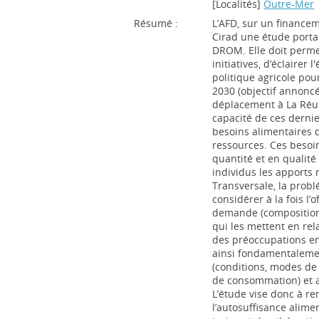
[Localités]
Outre-Mer
Résumé :
L’AFD, sur un financ
Cirad une étude porta
DROM. Elle doit perme
initiatives, d’éclairer 
politique agricole pour
2030 (objectif annoncé
déplacement à La Réun
capacité de ces derni
besoins alimentaires 
ressources. Ces besoi
quantité et en qualité
individus les apports
Transversale, la prob
considérer à la fois l’o
demande (composition,
qui les mettent en rel
des préoccupations en
ainsi fondamentalemen
(conditions, modes de 
de consommation) et a
L’étude vise donc à re
l’autosuffisance alime