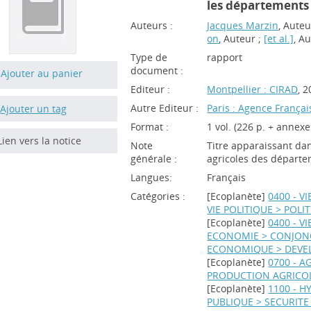
les départements 
Auteurs :
Jacques Marzin
, Auteu
on
, Auteur ;
[et al.]
, A
Type de
rapport
document :
Ajouter au panier
Editeur :
Montpellier : CIRAD
, 
Autre Editeur :
Paris : Agence França
Ajouter un tag
Format :
1 vol. (226 p. + annexe
Lien vers la notice
Note
Titre apparaissant dan
générale :
agricoles des départe
Langues:
Français
Catégories :
[Ecoplanète]
0400 - V
VIE POLITIQUE > POLI
[Ecoplanète]
0400 - V
ECONOMIE > CONJON
ECONOMIQUE > DEVE
[Ecoplanète]
0700 - A
PRODUCTION AGRICO
[Ecoplanète]
1100 - H
PUBLIQUE > SECURITE