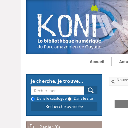
Accueil
Actu
Nouvel
Je cherche, je trouve...
Dans le catalogue
Dans le site
Recherche avancée