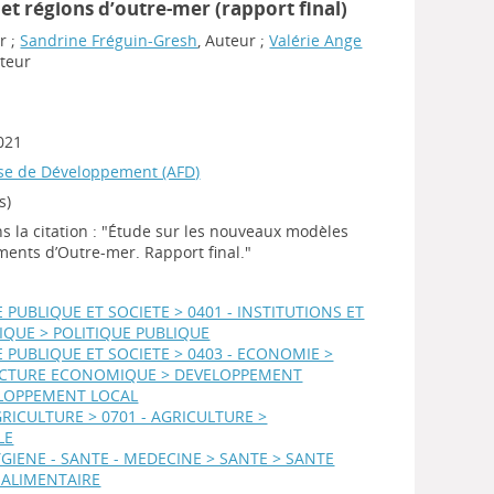
et régions d’outre-mer (rapport final)
r ;
Sandrine Fréguin-Gresh
, Auteur ;
Valérie Ange
uteur
2021
ise de Développement (AFD)
s)
s la citation : "Étude sur les nouveaux modèles
ments d’Outre-mer. Rapport final."
IE PUBLIQUE ET SOCIETE > 0401 - INSTITUTIONS ET
TIQUE > POLITIQUE PUBLIQUE
IE PUBLIQUE ET SOCIETE > 0403 - ECONOMIE >
CTURE ECONOMIQUE > DEVELOPPEMENT
LOPPEMENT LOCAL
GRICULTURE > 0701 - AGRICULTURE >
LE
YGIENE - SANTE - MEDECINE > SANTE > SANTE
 ALIMENTAIRE